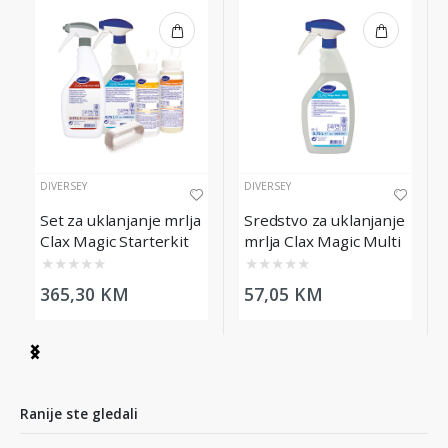
DIVERSEY
DIVERSEY
Set za uklanjanje mrlja
Sredstvo za uklanjanje
Clax Magic Starterkit
mrlja Clax Magic Multi
70A2
70C2, 750ml
★
★
★
★
★
★
★
★
★
★
365,30 KM
57,05 KM
Item
1
of
6
Ranije ste gledali