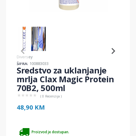
Item
1
of
2
Item
Diversey
1
ŠIFRA:
100883033
of
Sredstvo za uklanjanje
2
mrlja Clax Magic Protein
70B2, 500ml
★
★
★
★
★
( 0 Recenzija )
48,90 KM
Proizvod je dostupan.