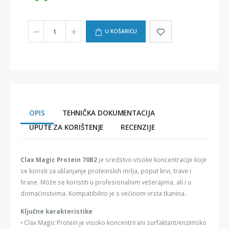
U KOŠARICU
OPIS
TEHNIČKA DOKUMENTACIJA
UPUTE ZA KORIŠTENJE
RECENZIJE
Clax Magic Protein 70B2
je sredstvo visoke koncentracije koje
se koristi za uklanjanje proteinskih mrlja, poput krvi, trave i
hrane. Može se koristiti u profesionalnim vešerajima, ali i u
domaćinstvima. Kompatibilno je s većinom vrsta tkanina.
Ključne karakteristike
• Clax Magic Protein je visoko koncentrirani surfaktant/enzimsko