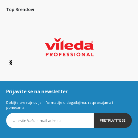
Top Brendovi
Item
1
of
6
Prijavite se na newsletter
Dobijte sve najnovije informacije o događajima, rasprodajama i
ponudama.
PRETPLATITE SE