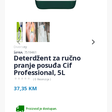
Item
1
of
3
Item
Diversey
1
ŠIFRA:
7519461
of
Deterdžent za ručno
3
pranje posuđa Cif
Professional, 5L
★
★
★
★
★
( 0 Recenzija )
37,35 KM
Proizvod je dostupan.