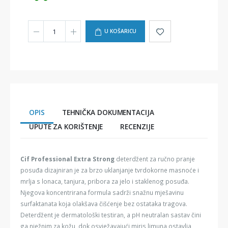
U KOŠARICU
OPIS
TEHNIČKA DOKUMENTACIJA
UPUTE ZA KORIŠTENJE
RECENZIJE
Cif Professional Extra Strong
deterdžent za ručno pranje
posuđa dizajniran je za brzo uklanjanje tvrdokorne masnoće i
mrlja s lonaca, tanjura, pribora za jelo i staklenog posuđa.
Njegova koncentrirana formula sadrži snažnu mješavinu
surfaktanata koja olakšava čišćenje bez ostataka tragova.
Deterdžent je dermatološki testiran, a pH neutralan sastav čini
ga nježnim za kožu, dok osvježavajući miris limuna ostavlja