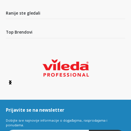
1
of
5
Ranije ste gledali
Top Brendovi
Item
1
of
6
Prijavite se na newsletter
Dobijte sve najnovije informacije o događajima, rasprodajama i
ponudama.