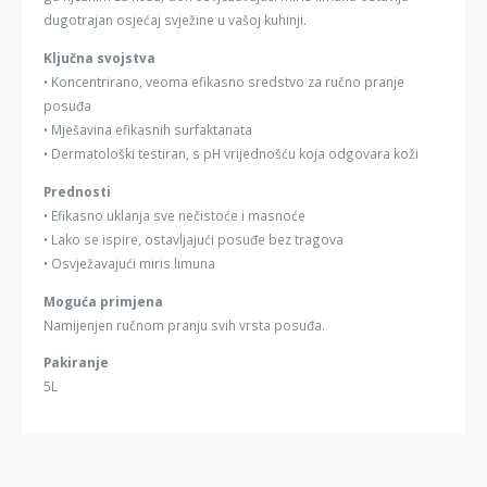
dugotrajan osjećaj svježine u vašoj kuhinji.
Ključna svojstva
• Koncentrirano, veoma efikasno sredstvo za ručno pranje
posuđa
• Mješavina efikasnih surfaktanata
• Dermatološki testiran, s pH vrijednošću koja odgovara koži
Prednosti
• Efikasno uklanja sve nečistoće i masnoće
• Lako se ispire, ostavljajući posuđe bez tragova
• Osvježavajući miris limuna
Moguća primjena
Namijenjen ručnom pranju svih vrsta posuđa.
Pakiranje
5L