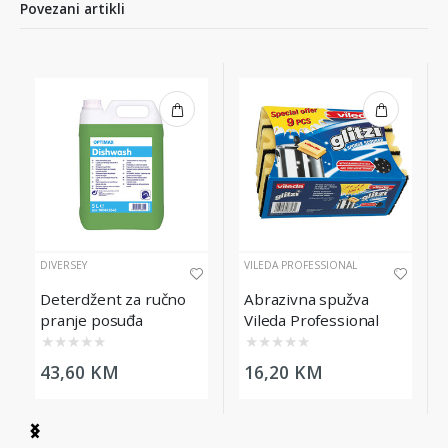
Povezani artikli
DIVERSEY
VILEDA PROFESSIONAL
Deterdžent za ručno
Abrazivna spužva
pranje posuđa
Vileda Professional
Optimax Dishwash, 5L
Glitzi Heavy Duty 9/1
★
★
★
★
★
★
★
★
★
★
43,60 KM
16,20 KM
Item