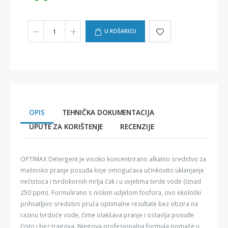
U KOŠARICU
OPIS
TEHNIČKA DOKUMENTACIJA
UPUTE ZA KORIŠTENJE
RECENZIJE
OPTIMAX Detergent je visoko koncentrirano alkalno sredstvo za
mašinsko pranje posuđa koje omogućava učinkovito uklanjanje
nečistoća i tvrdokornih mrlja čak i u uvjetima tvrde vode (iznad
250 ppm). Formulirano s niskim udjelom fosfora, ovo ekološki
prihvatljivo sredstvo pruža optimalne rezultate bez obzira na
razinu tvrdoće vode, čime olakšava pranje i ostavlja posuđe
čisto i bez tragova. Njegova profesionalna formula pomaže u