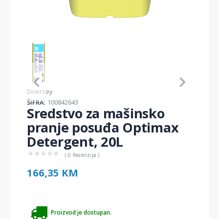
Item
1
of
1
Item
Diversey
1
ŠIFRA:
100842643
of
Sredstvo za mašinsko
1
pranje posuđa Optimax
Detergent, 20L
★
★
★
★
★
( 0 Recenzija )
166,35 KM
Proizvod je dostupan.