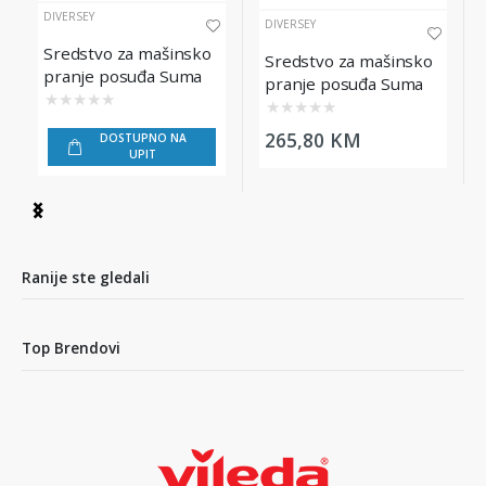
DIVERSEY
DIVERSEY
Sredstvo za mašinsko
Sredstvo za mašinsko
pranje posuđa Suma
pranje posuđa Suma
Alu L10, 20L
★
★
★
★
★
Tera L56, 20L
★
★
★
★
★
265,80 KM
DOSTUPNO NA
UPIT
Item
1
of
4
Ranije ste gledali
Top Brendovi