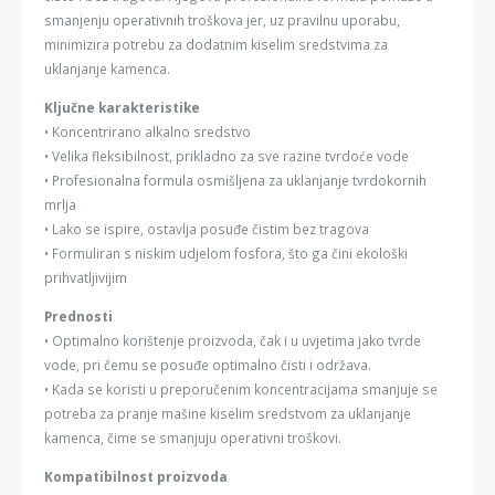
smanjenju operativnih troškova jer, uz pravilnu uporabu,
minimizira potrebu za dodatnim kiselim sredstvima za
uklanjanje kamenca.
Ključne karakteristike
• Koncentrirano alkalno sredstvo
• Velika fleksibilnost, prikladno za sve razine tvrdoće vode
• Profesionalna formula osmišljena za uklanjanje tvrdokornih
mrlja
• Lako se ispire, ostavlja posuđe čistim bez tragova
• Formuliran s niskim udjelom fosfora, što ga čini ekološki
prihvatljivijim
Prednosti
• Optimalno korištenje proizvoda, čak i u uvjetima jako tvrde
vode, pri čemu se posuđe optimalno čisti i održava.
• Kada se koristi u preporučenim koncentracijama smanjuje se
potreba za pranje mašine kiselim sredstvom za uklanjanje
kamenca, čime se smanjuju operativni troškovi.
Kompatibilnost proizvoda