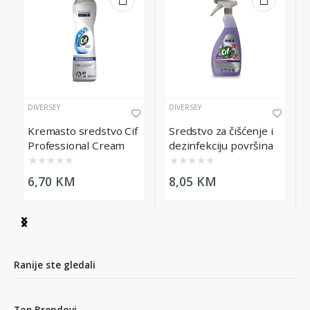
DIVERSEY
DIVERSEY
Kremasto sredstvo Cif
Sredstvo za čišćenje i
Professional Cream
dezinfekciju površina
Original 750ml
Cif SafeGuard, 750ml
★
★
★
★
★
★
★
★
★
★
6,70 KM
8,05 KM
Item
1
of
7
Ranije ste gledali
Top Brendovi