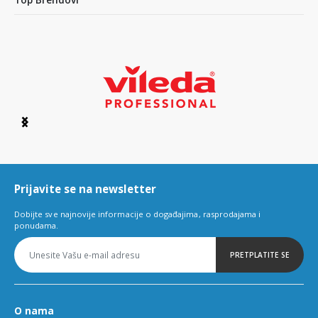
Item
1
of
6
Prijavite se na newsletter
Dobijte sve najnovije informacije o događajima, rasprodajama i
ponudama.
PRETPLATITE SE
O nama