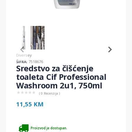
Item
1
of
2
Item
Diversey
1
ŠIFRA:
7518676
of
Sredstvo za čišćenje
2
toaleta Cif Professional
Washroom 2u1, 750ml
★
★
★
★
★
( 0 Recenzija )
11,55 KM
Proizvod je dostupan.