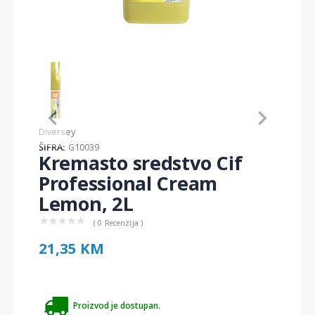
Item
1
of
1
Item
Diversey
1
ŠIFRA:
G10039
of
Kremasto sredstvo Cif
1
Professional Cream
Lemon, 2L
★
★
★
★
★
( 0 Recenzija )
21,35 KM
Proizvod je dostupan.