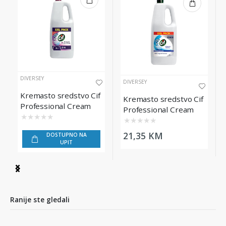
DIVERSEY
DIVERSEY
Kremasto sredstvo Cif
Kremasto sredstvo Cif
Professional Cream
Professional Cream
Lila Flower, 2L
★
★
★
★
★
Original, 2L
★
★
★
★
★
21,35 KM
DOSTUPNO NA
UPIT
Item
1
of
3
Ranije ste gledali