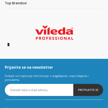
Top Brendovi
Item
1
of
6
Prijavite se na newsletter
Dobijte sve najnovije informacije o događajima, rasprodajama i
ponudama.
PRETPLATITE SE